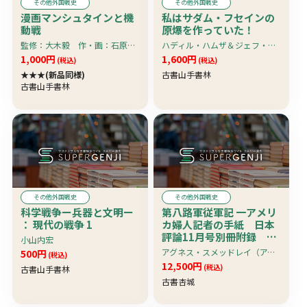
その他外国戦史
その他外国戦史
漫画マンシュタインと機
私はサダム・フセインの
動戦
原爆を作っていた！
監修：大木毅 作・画：石原ヒロアキ
ハディル・ハムザ＆ジェフ・スタイン 仙名紀訳
1,000円
1,600円
(税込)
(税込)
★★★(新品同様)
古書山手書林
古書山手書林
その他外国戦史
その他外国戦史
科学戦争ー兵器と文明ー
第八路軍従軍記 一アメリ
： 現代の戦争 1
カ婦人記者の手紙 日本
評論11月号別冊附録 少
小山内宏
難有れど珍資料
アグネス・スメッドレイ（アグネス・スメドレー）著 けん・かとう（加藤賢蔵か？）訳
500円
(税込)
12,500円
(税込)
古書山手書林
古書杏城