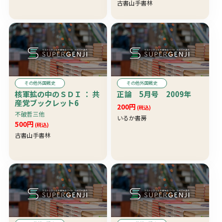
古書山手書林
その他外国戦史
その他外国戦史
核軍拡の中のＳＤＩ ： 共
正論 5月号 2009年
産党ブックレット6
200円
(税込)
不破哲三他
いるか書房
500円
(税込)
古書山手書林