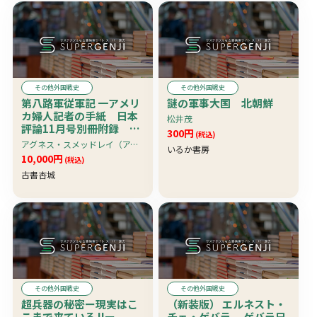
その他外国戦史
その他外国戦史
第八路軍従軍記 一アメリ
謎の軍事大国 北朝鮮
カ婦人記者の手紙 日本
松井茂
評論11月号別冊附録 難
300円
(税込)
有れど珍資料
アグネス・スメッドレイ（アグネス・スメドレー）著 けん・かとう（加藤賢蔵か？）訳
いるか書房
10,000円
(税込)
古書杏城
その他外国戦史
その他外国戦史
超兵器の秘密ー現実はこ
（新装版） エルネスト・
こまで来ている !!ー
チェ・ゲバラ ゲバラ日