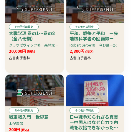
その他外国戦史
その他外国戦史
大戦学理 巻の1〜巻の8
平和、戦争と平和 ー先
（全八冊揃）
端核科学者の回顧録ー
クラウゼヴィッツ著 森林太郎（森鴎外）・陸軍士官学校訳
Robert Serber著 今野廣一訳
20,000円
2,800円
(税込)
(税込)
古書山手書林
古書山手書林
その他外国戦史
その他外国戦史
戦車戦入門 世界篇
日中戦争知られざる真実
―中国人はなぜ自力で内
木俣滋郎
戦を収拾できなかったの
200円
(税込)