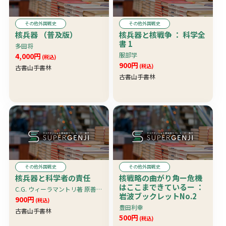
その他外国戦史
その他外国戦史
核兵器 （普及版）
核兵器と核戦争 ： 科学全
書 1
多田将
服部学
4,000円
(税込)
900円
(税込)
古書山手書林
古書山手書林
その他外国戦史
その他外国戦史
核兵器と科学者の責任
核戦略の曲がり角ー危機
はここまできているー ：
C.G. ウィーラマントリ著 原善四郎・桜木澄和訳
岩波ブックレットNo.2
900円
(税込)
豊田利幸
古書山手書林
500円
(税込)