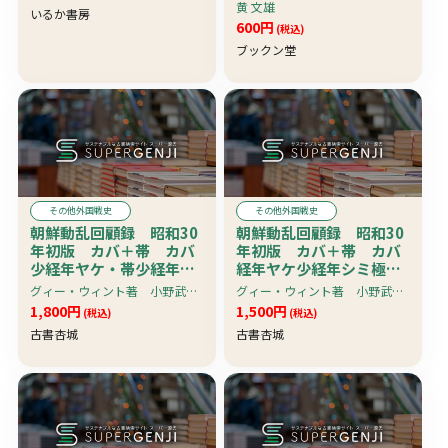
か
黄 文雄
いるか書房
600円
(税込)
ブックン堂
その他外国戦史
その他外国戦史
朝鮮動乱回顧録 昭和30
朝鮮動乱回顧録 昭和30
年初版 カバ＋帯 カバ
年初版 カバ＋帯 カバ
少経年ヤケ・帯少経年ヤ
経年ヤケ少経年シミ極少
ケ
痛・帯経年ヤケ
グィー・ウィント著 小野武雄訳
グィー・ウィント著 小野武雄訳
1,800円
1,500円
(税込)
(税込)
古書杏城
古書杏城