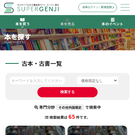
会員ログイン / 新規登録
本を買う
本を売る
本のイベント
本を探す
SEARCH BOOKS
古本・古書一覧
専門分野
で検索中
その他外国戦史
65
検索結果は
件です。