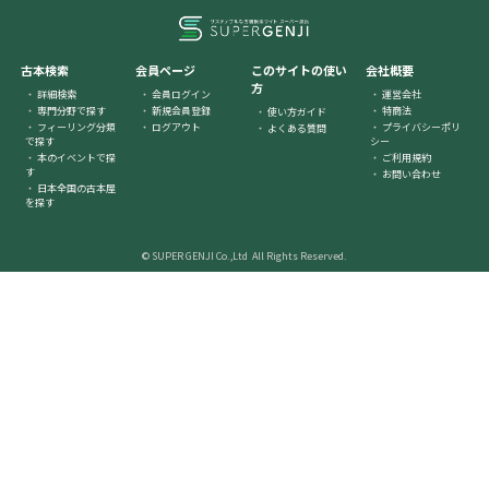
古本検索
会員ページ
このサイトの使い
会社概要
方
詳細検索
会員ログイン
運営会社
専門分野で探す
新規会員登録
特商法
使い方ガイド
フィーリング分類
ログアウト
プライバシーポリ
よくある質問
で探す
シー
本のイベントで探
ご利用規約
す
お問い合わせ
日本全国の古本屋
を探す
© SUPER GENJI Co.,Ltd All Rights Reserved.