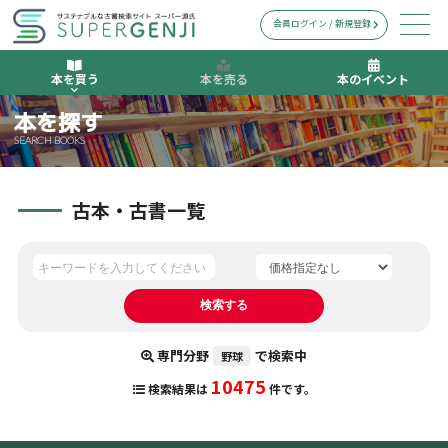
会員ログイン / 新規登録
本を買う
本を売る
本のイベント
本を探す
SEARCH BOOKS
古本・古書一覧
専門分野
で検索中
野球
10475
検索結果は
件です。