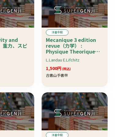
洋書全般
ity and
Mecanique 3 edition
質、重力、スピ
revue（力学） :
Physique Theorique
Tome 1（仏）
L.Landau E.Lifchitz
1,500円
(税込)
古書山手書林
洋書全般