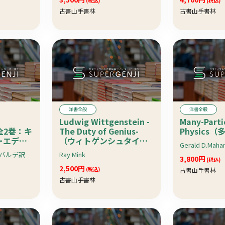
(税込)
(税込)
古書山手書林
古書山手書林
洋書全般
洋書全般
Ludwig Wittgenstein -
Many-Parti
）全2巻：キ
The Duty of Genius-
Physics
ーエディ
（ウィトゲンシュタイ
Gerald D.Maha
ン）
 バルデ訳
Ray Mink
3,800円
(税込)
2,500円
(税込)
古書山手書林
古書山手書林