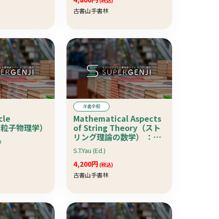
(税込)
古書山手書林
洋書全般
cle
Mathematical Aspects
（多粒子物理学）
of String Theory（スト
リング理論の数学） ：
n
Advanced Series in
S.T.Yau (Ed.)
Mathematical Physics-
Vol. 1
4,200円
(税込)
古書山手書林