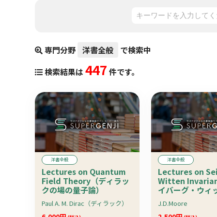
専門分野
洋書全般
で検索中
447
検索結果は
件です。
洋書全般
洋書全般
Lectures on Quantum
Lectures on Se
Field Theory（ディラッ
Witten Invari
クの場の量子論）
イバーグ・ウィ
変量）:Lecture N
Paul A. M. Dirac（ディラック）
J.D.Moore
Mathematics 1
6,000円
2,500円