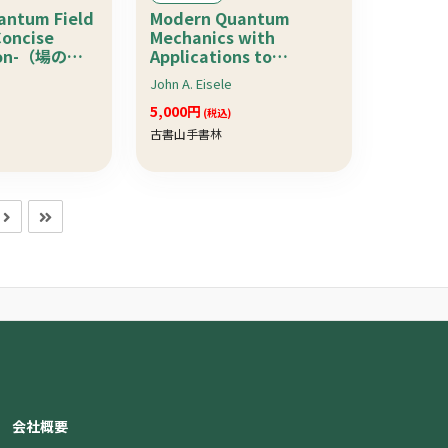
antum Field
Modern Quantum
Concise
Mechanics with
tion-（場の量
Applications to
Elementary Particle
John A. Eisele
Physics（素粒子物理のた
めの現代量子力学）
5,000円
(税込)
古書山手書林
会社概要