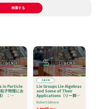
洋書全般
s in Particle
Lie Groups Lie Algebras
（素粒子物理にお
and Some of Their
） ：
Applications（リー群、
n Physics
リー代数とその応用）
i
Robert Gilmore
4,800円