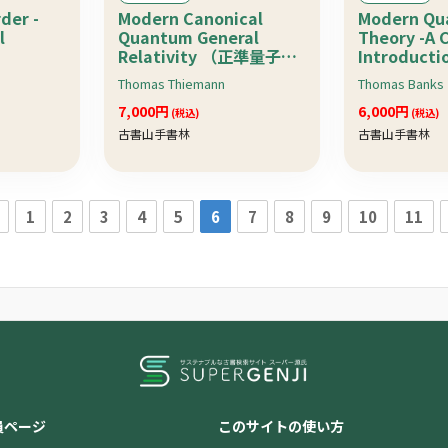
der -
Modern Canonical
Modern Qu
l
Quantum General
Theory -A 
Relativity （正準量子論
Introduc
y
的一般相対性理論）：
子論）
Thomas Thiemann
Thomas Banks
stems-
Cambridge
）
Monographs on
7,000円
6,000円
(税込)
(税込)
Mathematical Physics
古書山手書林
古書山手書林
1
2
3
4
5
6
7
8
9
10
11
員ページ
このサイトの使い方