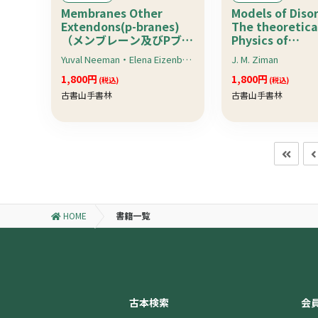
Membranes Other
Models of Disor
Extendons(p-branes)
The theoretica
（メンブレーン及びPブレ
Physics of
ーン） : World
Homogeneousl
Yuval Neeman・Elena Eizenberg
J. M. Ziman
Scientific Lecture
Disordered Sy
Notes in Physics-Vol.39
1,800円
（乱雑のモデル
1,800円
(税込)
(税込)
古書山手書林
古書山手書林
HOME
書籍一覧
古本検索
会