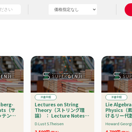
洋書全般
洋書全般
iberg-
Lectures on String
Lie Algebra
ants（サ
Theory（ストリング理
Physics
ッテン不
論） ： Lecture Notes in
けるリー代数
otes in
Physics
Frontiers i
D.Lust S.Theisen
Howard Georg
629
3,500円
4,700円