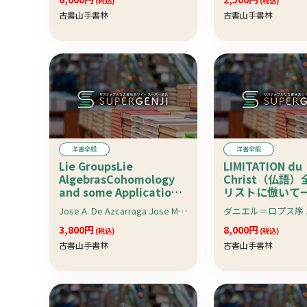
(税込)
(税込)
古書山手書林
古書山手書林
洋書全般
洋書全般
Lie GroupsLie
LIMITATION du
AlgebrasCohomology
Christ（仏語
and some Applications
リストに倣いて
in Physics（物理のリー
＝ルグラン画ー
Jose A. De Azcarraga Jose M.Izquierdo
ダニエル＝ロプス序
群、リー代数）:
Cambridge
3,800円
8,000円
(税込)
(税込)
Monographs on
古書山手書林
古書山手書林
Mathematical Physics