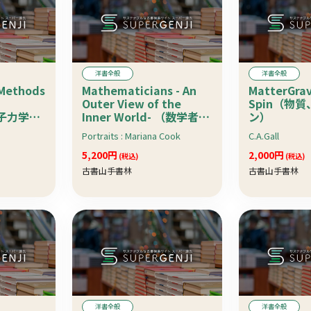
洋書全般
洋書全般
Methods
Mathematicians - An
MatterGrav
Outer View of the
Spin（物
量子力学の
Inner World- （数学者た
ン）
ち） ： 世界の数学者のポ
Portraits : Mariana Cook
C.A.Gall
ートレイトと数学者自身
によるエッセイ
5,200円
2,000円
(税込)
(税込)
古書山手書林
古書山手書林
洋書全般
洋書全般