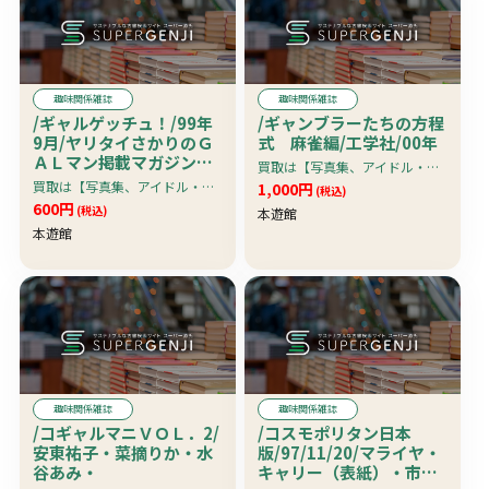
趣味関係雑誌
趣味関係雑誌
/ギャルゲッチュ！/99年
/ギャンブラーたちの方程
9月/ヤリタイさかりのＧ
式 麻雀編/工学社/00年
ＡＬマン掲載マガジン・
買取は【写真集、アイドル・グラビア系雑誌、アダルト雑誌・アイドルビデオ＆ＤＶＤ】限定です。
ギャル系女満載
買取は【写真集、アイドル・グラビア系雑誌、アダルト雑誌・アイドルビデオ＆ＤＶＤ】限定です。
1,000円
(税込)
600円
(税込)
本遊館
本遊館
趣味関係雑誌
趣味関係雑誌
/コギャルマニＶＯＬ．2/
/コスモポリタン日本
安東祐子・菜摘りか・水
版/97/11/20/マライヤ・
谷あみ・
キャリー（表紙）・市川