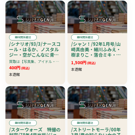
趣味関係雑誌
趣味関係雑誌
/シナリオ/93/3/ナースコ
/シャン！/92年1月号/山
ール・はるか、ノスタル
崎真由美・細川ふみえ・
ジー・空がこんなに青い
樹まりこ・落合ミキ・小
わけがない/シナリオ作家
鳩美愛・
買取は【写真集、アイドル・グラビア系雑誌、アダルト雑誌・アイドルビデオ＆ＤＶＤ】限定です。
1,500円
(税込)
協会
400円
(税込)
本遊館
本遊館
趣味関係雑誌
趣味関係雑誌
/スターウォーズ 特撮の
/ストリートモーラ/00年
秘密/78年4月出版/ジョ
3月/君の知らない女の子