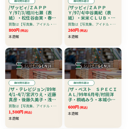
趣味関係雑誌
趣味関係雑誌
/ザッピィ/ＺＡＰＰ
/ザッピィ/ＺＡＰＰ
Ｙ/97/3/相川七瀬（表
Ｙ/97/4/中谷美紀（表
紙）・松任谷由実・春別
紙）・米米ＣＬＵＢ・春
れと出会いのラブソング
の新生活は音楽ではじめ
買取は【写真集、アイドル・グラビア系雑誌、アダルト雑誌・アイドルビデオ＆ＤＶＤ】限定です。
買取は【写真集、アイドル・グラビア系雑誌、アダルト雑誌・アイドルビデオ＆ＤＶＤ】限定です。
よう
800円
260円
(税込)
(税込)
本遊館
本遊館
趣味関係雑誌
趣味関係雑誌
/ザ・テレビジョン/89年
/ザ・ベスト ＳＰＥＣＩ
4/1-4/7/宮沢りえ・近藤
ＡＬ/99年6月号/村田洋
真彦・後藤久美子・浅野
子・桐嶋みう・本城小百
ゆう子・南野陽子・田原
合
買取は【写真集、アイドル・グラビア系雑誌、アダルト雑誌・アイドルビデオ＆ＤＶＤ】限定です。
600円
(税込)
俊彦・野村
1,500円
(税込)
本遊館
本遊館