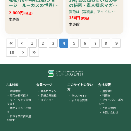
ージ ルーカスの世界/Ｂ
の秘密・素人探求マガジ
ＡＮＤＡＩ/
ン
買取は【写真集、アイドル・グラビア系雑誌、アダルト雑誌・アイドルビデオ＆ＤＶＤ】限定です。
2,800円
(税込)
350円
(税込)
本遊館
本遊館
1
2
3
4
5
6
7
8
9
10
古本検索
会員ページ
このサイトの使い
会社概要
方
詳細検索
会員ログイン
運営会社
専門分野で探す
新規会員登録
特商法
使い方ガイド
フィーリング分類
ログアウト
プライバシーポリ
よくある質問
で探す
シー
本のイベントで探
ご利用規約
す
お問い合わせ
日本全国の古本屋
を探す