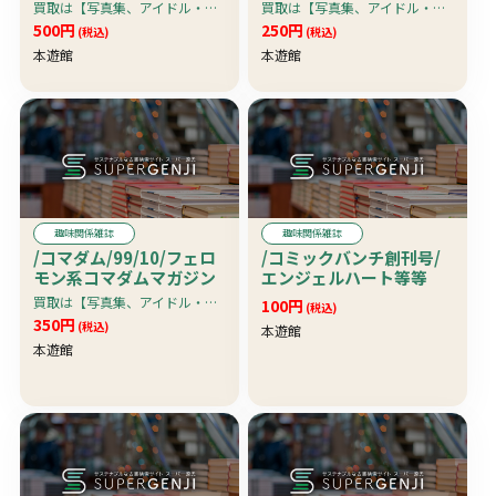
猿之助/マザー・テレサ/
買取は【写真集、アイドル・グラビア系雑誌、アダルト雑誌・アイドルビデオ＆ＤＶＤ】限定です。
買取は【写真集、アイドル・グラビア系雑誌、アダルト雑誌・アイドルビデオ＆ＤＶＤ】限定です。
マンディ・ガ
500円
250円
(税込)
(税込)
本遊館
本遊館
趣味関係雑誌
趣味関係雑誌
/コマダム/99/10/フェロ
/コミックバンチ創刊号/
モン系コマダムマガジン
エンジェルハート等等
買取は【写真集、アイドル・グラビア系雑誌、アダルト雑誌・アイドルビデオ＆ＤＶＤ】限定です。
100円
(税込)
350円
(税込)
本遊館
本遊館