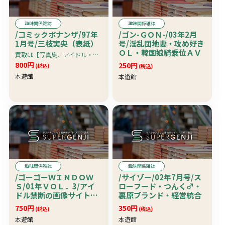
趣味関係雑誌
趣味関係雑誌
/コミックボナンザ/97年
/ゴン-ＧＯＮ-/03年2月
1月号/三枝実央（表紙）
号/淫乱団地妻・攻め好き
ＯＬ・韓国娘騎乗位ＡＶ
買取は【写真集、アイドル・グラビア系雑誌、アダルト雑誌・アイドルビデオ＆ＤＶＤ】限定です。
800円
250円
(税込)
(税込)
本遊館
本遊館
趣味関係雑誌
趣味関係雑誌
/ゴーゴーＷＩＮＤＯＷ
/サイゾー/02年7月号/ス
Ｓ/01年ＶＯＬ．3/アイ
ローフード・つんく♂・
ドル禁断の画像サイト発
裏原ブランド・経営統合
見。後藤真希・浜崎あゆ
750円
350円
(税込)
(税込)
み
本遊館
本遊館