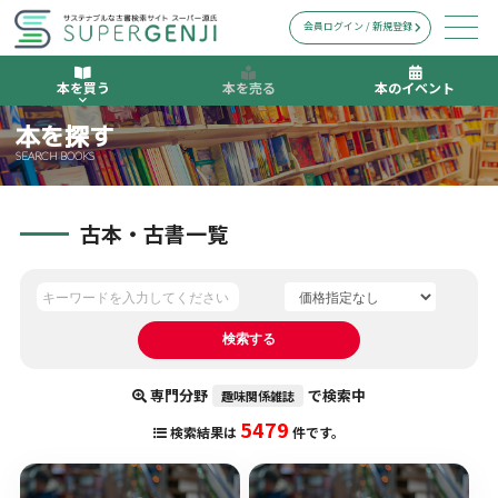
会員ログイン / 新規登録
本を買う
本を売る
本のイベント
本を探す
SEARCH BOOKS
古本・古書一覧
専門分野
で検索中
趣味関係雑誌
5479
検索結果は
件です。