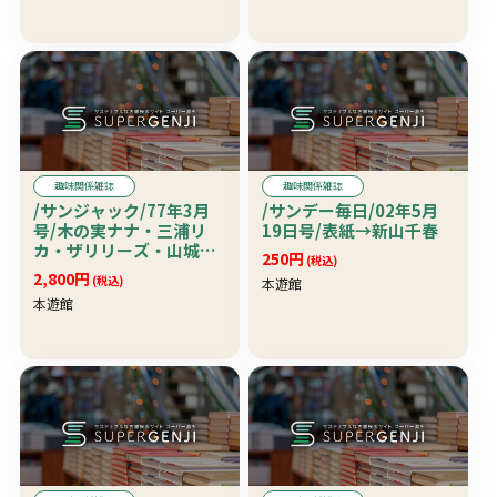
趣味関係雑誌
趣味関係雑誌
/サンジャック/77年3月
/サンデー毎日/02年5月
号/木の実ナナ・三浦リ
19日号/表紙→新山千春
カ・ザリリーズ・山城麗
250円
(税込)
子・森下愛子・瀬川順子
2,800円
(税込)
本遊館
本遊館