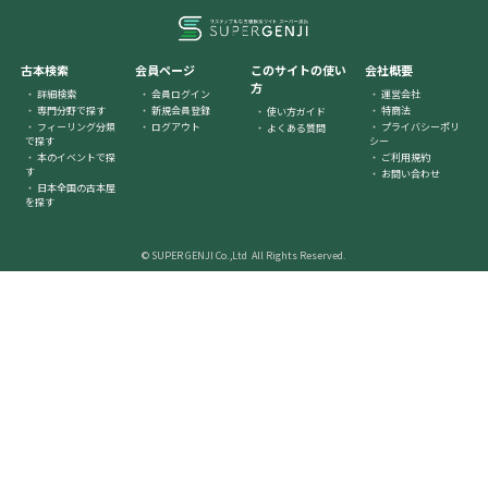
古本検索
会員ページ
このサイトの使い
会社概要
方
詳細検索
会員ログイン
運営会社
専門分野で探す
新規会員登録
特商法
使い方ガイド
フィーリング分類
ログアウト
プライバシーポリ
よくある質問
で探す
シー
本のイベントで探
ご利用規約
す
お問い合わせ
日本全国の古本屋
を探す
© SUPER GENJI Co.,Ltd All Rights Reserved.