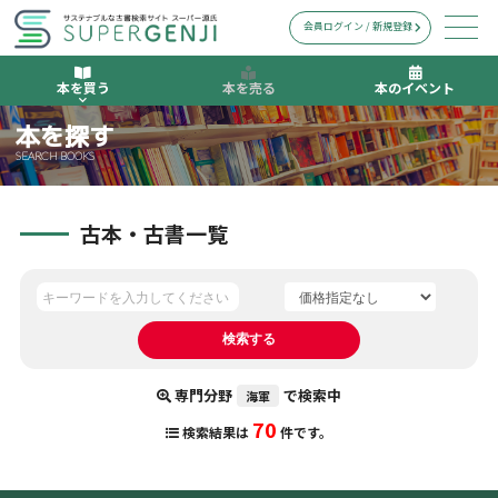
会員ログイン / 新規登録
本を買う
本を売る
本のイベント
本を探す
SEARCH BOOKS
古本・古書一覧
専門分野
で検索中
海軍
70
検索結果は
件です。