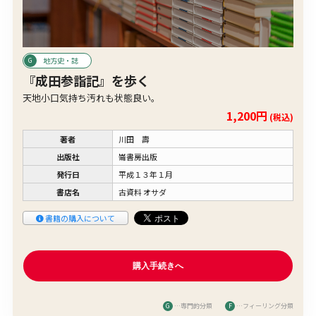
地方史・誌
『成田参詣記』を歩く
天地小口気持ち汚れも状態良い。
1,200円
(税込)
著者
川田 壽
出版社
崙書房出版
発行日
平成１３年１月
書店名
古資料 オサダ
書籍の購入について
G
…専門的分類
F
…フィーリング分類