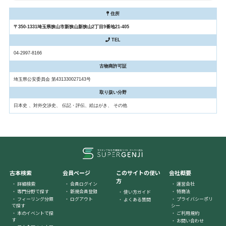
住所
〒350-1331埼玉県狭山市新狭山新狭山2丁目9番地21-405
TEL
04-2997-8166
古物商許可証
埼玉県公安委員会 第431330027143号
取り扱い分野
日本史 、対外交渉史、 伝記・評伝、絵はがき、 その他
古本検索
会員ページ
このサイトの使い
会社概要
方
詳細検索
会員ログイン
運営会社
専門分野で探す
新規会員登録
特商法
使い方ガイド
フィーリング分類
ログアウト
プライバシーポリ
よくある質問
で探す
シー
本のイベントで探
ご利用規約
す
お問い合わせ