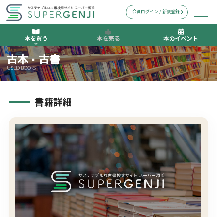
会員ログイン / 新規登録
本を買う
本を売る
本のイベント
古本・古書
USED BOOKS
書籍詳細