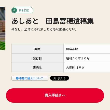
日本伝記
あしあと 田島富穂遺稿集
帯なし、全体に汚れ少しあるも状態悪くない。
著者
田島富穂
発行日
昭和４６年１０月
書店名
古資料 オサダ
書籍の購入について