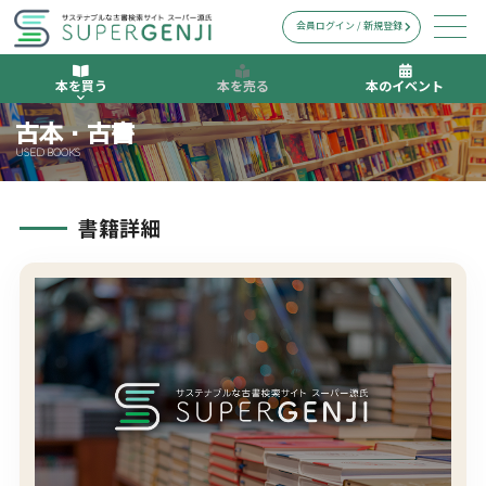
会員ログイン / 新規登録
本を買う
本を売る
本のイベント
古本・古書
USED BOOKS
書籍詳細