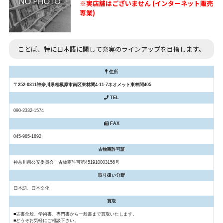
※実店舗はございません (インターネット販売
専業)
ことば、特に日本語に関して充実のラインアップを目指します。
住所
〒252-0311神奈川県相模原市南区東林間4-11-7ネオメット東林間405
TEL
090-2332-1574
FAX
045-985-1892
古物商許可証
神奈川県公安委員会 古物商許可第451910003156号
取り扱い分野
日本語、日本文化
買取
■古書全般、学術書、専門書から一般書まで買取いたします。
■どうぞお気軽にご相談下さい。