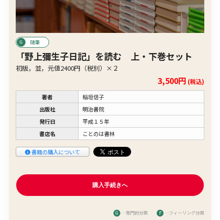
随筆
「野上彌生子日記」を読む 上・下巻セット
初版，並，元値2400円（税別）×２
3,500円
(税込)
著者
稲垣信子
出版社
明治書院
発行日
平成１５年
書店名
ことのは書林
書籍の購入について
G
…専門的分類
F
…フィーリング分類