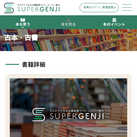
会員ログイン / 新規登録
本を買う
本を売る
本のイベント
古本・古書
USED BOOKS
書籍詳細