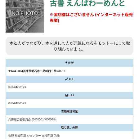
古書 えんぱわーめんと
※実店舗はございません (インターネット販売
専業)
本と人がつながり、本を通して人が元気になるをモットーにして取
り組んでいます。
住所
〒674-0094兵庫県明石市二見町西二見638-12
TEL
078-942-8173
FAX
078-942-8173
古物商許可証
兵庫県公安委員会 第631501400008号
取り扱い分野
心理 社会問題 ジェンダー 女性問題 労働