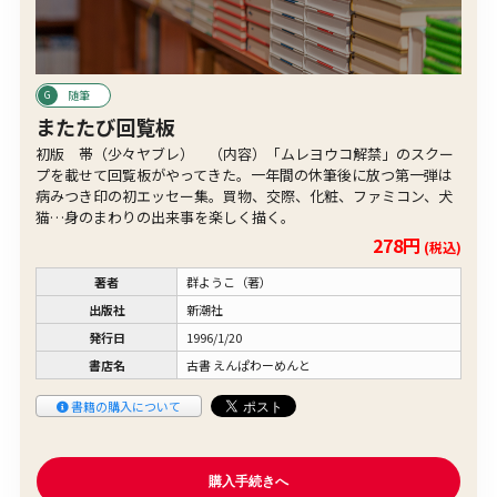
随筆
またたび回覧板
初版 帯（少々ヤブレ） （内容）「ムレヨウコ解禁」のスクー
プを載せて回覧板がやってきた。一年間の休筆後に放つ第一弾は
病みつき印の初エッセー集。買物、交際、化粧、ファミコン、犬
猫…身のまわりの出来事を楽しく描く。
278円
(税込)
著者
群ようこ（著）
出版社
新潮社
発行日
1996/1/20
書店名
古書 えんぱわーめんと
書籍の購入について