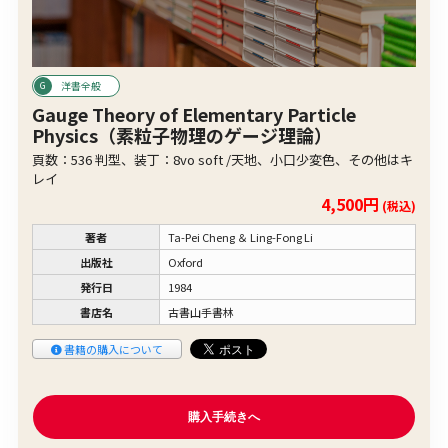
洋書全般
Gauge Theory of Elementary Particle
Physics（素粒子物理のゲージ理論）
頁数：536 判型、装丁：8vo soft /天地、小口少変色、その他はキ
レイ
4,500円
(税込)
著者
Ta-Pei Cheng ＆ Ling-Fong Li
出版社
Oxford
発行日
1984
書店名
古書山手書林
書籍の購入について