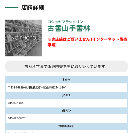
店舗詳細
コショヤマテショリン
古書山手書林
※実店舗はございません (インターネット販売
専業)
自然科学系学術専門書を主に取り扱っています。
住所
〒231-0862神奈川県横浜市中区山手町154-1-204
TEL
045-622-4857
FAX
045-622-4857
古物商許可証