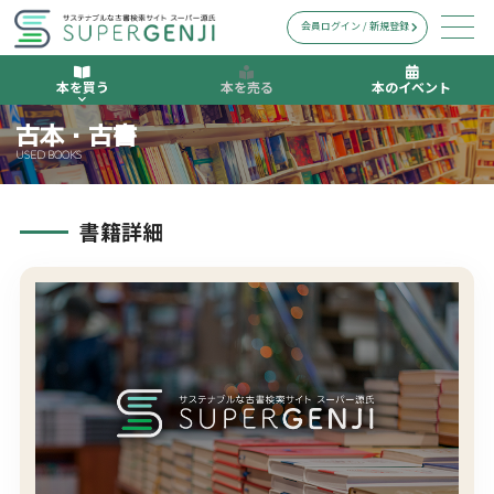
会員ログイン / 新規登録
本を買う
本を売る
本のイベント
古本・古書
USED BOOKS
書籍詳細