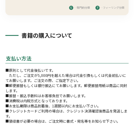
G
…専門的分類
F
…フィーリング分類
書籍の購入について
支払い方法
■原則として代金後払いです。
ただし、ご注文が5,000円を越えた場合は代金引換もしくは代金前払いに
てお願いします。ご注文の際、ご指定下さい。
■郵便振替もしくは銀行振込にてお願いします。郵便振替用紙は商品に同封
します。
■振替・振込手数料はお客様負担でお願いします。
■消費税は内税方式となっております。
■お支払期限は商品到着後、1週間以内にお支払い下さい。
■クレジットカードご利用の場合は、クレジット決済確認後商品を発送しま
す。
■領収書が必要の場合は、ご注文時に書式・宛名等をお知らせ下さい。