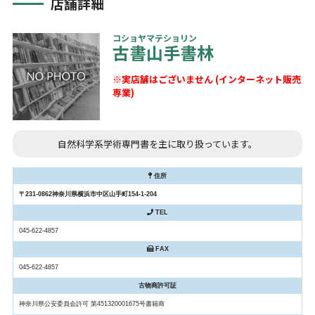
店舗詳細
コショヤマテショリン
古書山手書林
※実店舗はございません (インターネット販売
専業)
自然科学系学術専門書を主に取り扱っています。
住所
〒231-0862神奈川県横浜市中区山手町154-1-204
TEL
045-622-4857
FAX
045-622-4857
古物商許可証
神奈川県公安委員会許可 第451320001675号書籍商