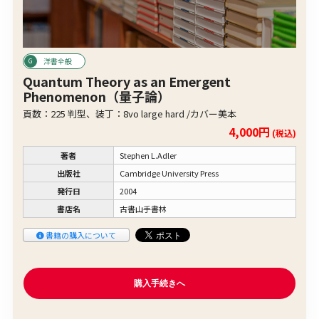
洋書全般
Quantum Theory as an Emergent
Phenomenon（量子論）
頁数：225 判型、装丁：8vo large hard /カバー美本
4,000円
(税込)
著者
Stephen L.Adler
出版社
Cambridge University Press
発行日
2004
書店名
古書山手書林
書籍の購入について