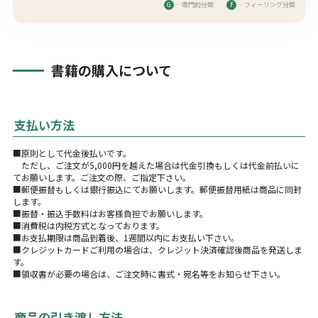
G
…専門的分類
F
…フィーリング分類
書籍の購入について
支払い方法
■原則として代金後払いです。
ただし、ご注文が5,000円を越えた場合は代金引換もしくは代金前払いに
てお願いします。ご注文の際、ご指定下さい。
■郵便振替もしくは銀行振込にてお願いします。郵便振替用紙は商品に同封
します。
■振替・振込手数料はお客様負担でお願いします。
■消費税は内税方式となっております。
■お支払期限は商品到着後、1週間以内にお支払い下さい。
■クレジットカードご利用の場合は、クレジット決済確認後商品を発送しま
す。
■領収書が必要の場合は、ご注文時に書式・宛名等をお知らせ下さい。
商品の引き渡し方法