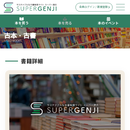
会員ログイン / 新規登録
本を買う
本を売る
本のイベント
古本・古書
USED BOOKS
書籍詳細