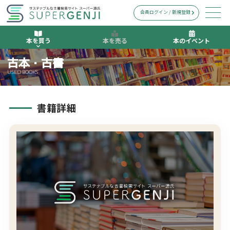
会員ログイン / 新規登録
本を買う
本を売る
本のイベント
古本・古書
USED BOOKS
書籍詳細