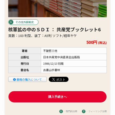
その他外国戦史
核軍拡の中のＳＤＩ ： 共産党ブックレット6
頁数：103 判型、装丁：A5判 ソフト/経年ヤケ
500円
(税込)
著者
不破哲三他
出版社
日本共産党中央委員会出版局
発行日
1986/12/13 初版
書店名
古書山手書林
書籍の購入について
G
…専門的分類
F
…フィーリング分類