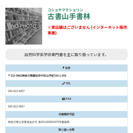
コショヤマテショリン
古書山手書林
※実店舗はございません (インターネット販売
専業)
自然科学系学術専門書を主に取り扱っています。
住所
〒231-0862神奈川県横浜市中区山手町154-1-204
TEL
045-622-4857
FAX
045-622-4857
古物商許可証
神奈川県公安委員会許可 第451320001675号書籍商
取り扱い分野