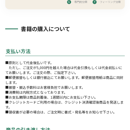
G
…専門的分類
F
…フィーリング分類
書籍の購入について
支払い方法
■原則として代金後払いです。
ただし、ご注文が5,000円を越えた場合は代金引換もしくは代金前払いに
てお願いします。ご注文の際、ご指定下さい。
■郵便振替もしくは銀行振込にてお願いします。郵便振替用紙は商品に同封
します。
■振替・振込手数料はお客様負担でお願いします。
■消費税は内税方式となっております。
■お支払期限は商品到着後、1週間以内にお支払い下さい。
■クレジットカードご利用の場合は、クレジット決済確認後商品を発送しま
す。
■領収書が必要の場合は、ご注文時に書式・宛名等をお知らせ下さい。
商品の引き渡し方法