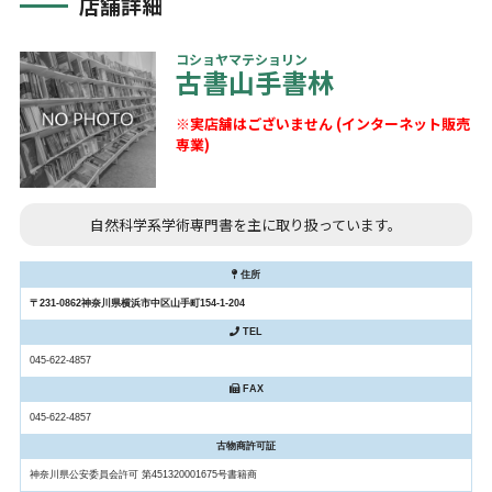
店舗詳細
コショヤマテショリン
古書山手書林
※実店舗はございません (インターネット販売
専業)
自然科学系学術専門書を主に取り扱っています。
住所
〒231-0862神奈川県横浜市中区山手町154-1-204
TEL
045-622-4857
FAX
045-622-4857
古物商許可証
神奈川県公安委員会許可 第451320001675号書籍商