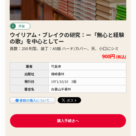
評論
ウイリアム・ブレイクの研究：ー「無心と経験
の歌」を中心としてー
頁数：230 判型、装丁：A5版 ハード/カバー、天、小口にシミ
900円
(税込)
著者
竹島泰
出版社
篠崎書林
発行日
1971/10/10 3版
書店名
古書山手書林
書籍の購入について