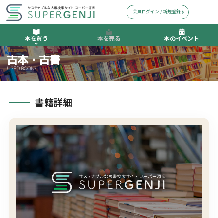
会員ログイン / 新規登録
本を買う
本を売る
本のイベント
古本・古書
USED BOOKS
書籍詳細