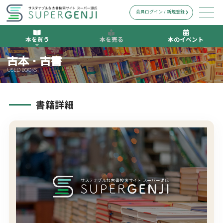
会員ログイン / 新規登録
本を買う
本を売る
本のイベント
古本・古書
USED BOOKS
書籍詳細