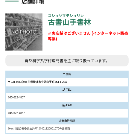
店舗詳細
コショヤマテショリン
古書山手書林
※実店舗はございません (インターネット販売
専業)
自然科学系学術専門書を主に取り扱っています。
住所
〒231-0862神奈川県横浜市中区山手町154-1-204
TEL
045-622-4857
FAX
045-622-4857
古物商許可証
神奈川県公安委員会許可 第451320001675号書籍商