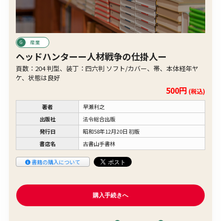
産業
ヘッドハンターー人材戦争の仕掛人ー
頁数：204 判型、装丁：四六判 ソフト/カバー、帯、本体経年ヤ
ケ、状態は良好
500円
(税込)
著者
早瀬利之
出版社
法令総合出版
発行日
昭和58年12月20日 初版
書店名
古書山手書林
書籍の購入について