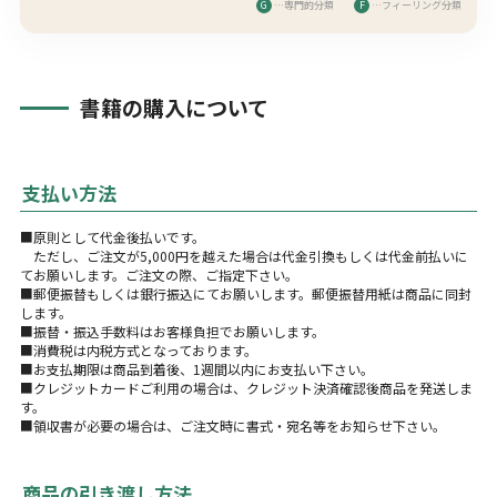
G
…専門的分類
F
…フィーリング分類
書籍の購入について
支払い方法
■原則として代金後払いです。
ただし、ご注文が5,000円を越えた場合は代金引換もしくは代金前払いに
てお願いします。ご注文の際、ご指定下さい。
■郵便振替もしくは銀行振込にてお願いします。郵便振替用紙は商品に同封
します。
■振替・振込手数料はお客様負担でお願いします。
■消費税は内税方式となっております。
■お支払期限は商品到着後、1週間以内にお支払い下さい。
■クレジットカードご利用の場合は、クレジット決済確認後商品を発送しま
す。
■領収書が必要の場合は、ご注文時に書式・宛名等をお知らせ下さい。
商品の引き渡し方法