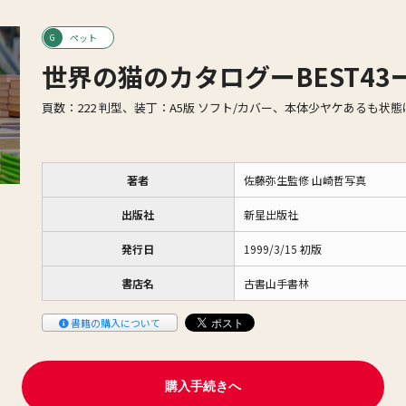
ペット
世界の猫のカタログーBEST43
頁数：222 判型、装丁：A5版 ソフト/カバー、本体少ヤケあるも状
著者
佐藤弥生監修 山崎哲写真
出版社
新星出版社
発行日
1999/3/15 初版
書店名
古書山手書林
書籍の購入について