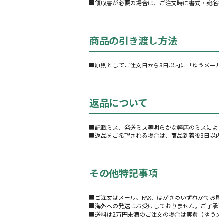
■領収書が必要の場合は、ご注文時に書式・宛名
商品の引き渡し方法
■原則としてご注文日から3日以内に「ゆうメー
返品について
■記載ミス、発送ミス等明らかな弊店のミスによ
■返品をご希望される場合は、商品到着後3日以内
その他特記事項
■ご注文はメール、FAX、はがきのいずれかでお
■海外への発送はお受けしておりません。ご了承
■送料は2万円未満のご注文の場合は実費（ゆう