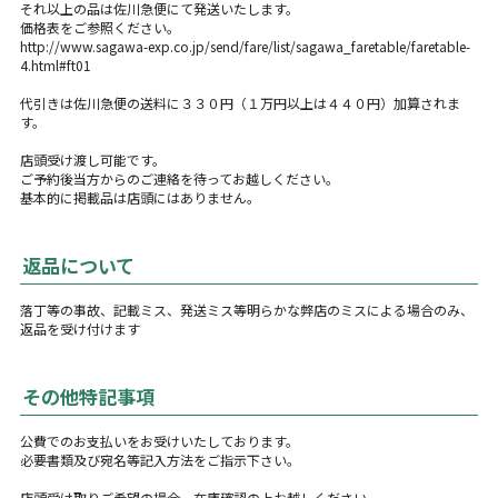
それ以上の品は佐川急便にて発送いたします。
価格表をご参照ください。
http://www.sagawa-exp.co.jp/send/fare/list/sagawa_faretable/faretable-
4.html#ft01
代引きは佐川急便の送料に３３０円（１万円以上は４４０円）加算されま
す。
店頭受け渡し可能です。
ご予約後当方からのご連絡を待ってお越しください。
基本的に掲載品は店頭にはありません。
返品について
落丁等の事故、記載ミス、発送ミス等明らかな弊店のミスによる場合のみ、
返品を受け付けます
その他特記事項
公費でのお支払いをお受けいたしております。
必要書類及び宛名等記入方法をご指示下さい。
店頭受け取りご希望の場合、在庫確認の上お越しください。