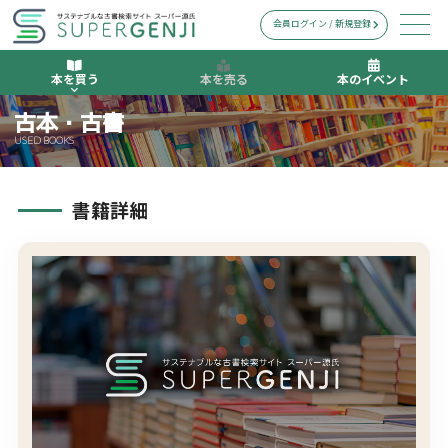
会員ログイン / 新規登録
本を買う
本を売る
本のイベント
古本・古書
USED BOOKS
書籍詳細