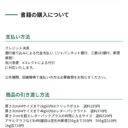
書籍の購入について
支払い方法
クレジット決済
銀行振り込みによる代金先払い（ジャパンネット銀行、三菱UFJ銀行、郵便
振替）
佐川急便 eコレクトによる代引
に対応いたします。
公共機関、図書館等で後払いの方は必要書類をお知らせください。
商品の引き渡し方法
厚さ3cmA4サイズまで1kg以内はクリックポスト 送料185円
厚さ3cmA4サイズまで4kg以内はレターパックライト 送料370円
厚さ３cmを超えレターパックプラスの封筒に入るサイズ 送料520円
アサヒグラフなどB4判雑誌は定形外郵便250gまで350円 500g迄510円
1kg迄710円