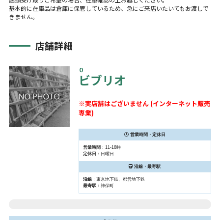
基本的に在庫品は倉庫に保管しているため、急にご来店いたいてもお渡しで
きません。
店舗詳細
０
ビブリオ
※実店舗はございません (インターネット販売
専業)
営業時間・定休日
営業時間
：11-18時
定休日
：日曜日
沿線・最寄駅
沿線
：東京地下鉄、都営地下鉄
最寄駅
：神保町