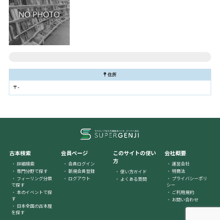
住所
〒-
古本検索
会員ページ
このサイトの使い
会社概要
方
詳細検索
会員ログイン
運営会社
専門分野で探す
新規会員登録
特商法
使い方ガイド
フィーリング分類
ログアウト
プライバシーポリ
よくある質問
で探す
シー
本のイベントで探
ご利用規約
す
お問い合わせ
日本全国の古本屋
を探す