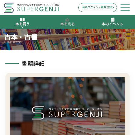
会員ログイン / 新規登録
本を買う
本を売る
本のイベント
古本・古書
USED BOOKS
書籍詳細