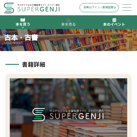
会員ログイン / 新規登録
本を買う
本を売る
本のイベント
古本・古書
USED BOOKS
書籍詳細