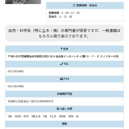
営業時間・定休日
営業時間
：9：00～17：30
定休日
：土・日・祝
自然・科学系（特に土木・橋）の専門書が得意ですが、一般書籍は
もちろん取り揃えております。
住所
〒981-3137宮城県仙台市泉区大沢2-12-4 仙台泉インターシティ3階 Ｏ・Ｔ・テ クノリサーチ内
TEL
022-343-9961
FAX
022-343-9962
古物商許可証
宮城県公安委員会ー第221240000802号
取り扱い分野
1橋 2自然・科学 3郷土史 4食 5土木 6探検・冒険・旅
買取