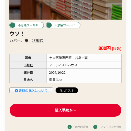
不思議ワールド
不思議ワールド
ウソ！
カバー、帯、状態良
800円
(税込)
著者
宇宙医学専門医 谷島一嘉
出版社
アーティストハウス
発行日
2004/10/22
書店名
愛書はな
書籍の購入について
G
…専門的分類
F
…フィーリング分類