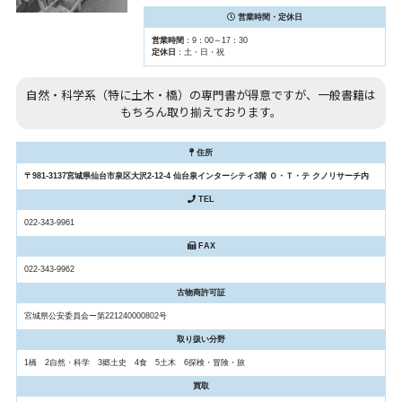
営業時間・定休日
営業時間
：9：00～17：30
定休日
：土・日・祝
自然・科学系（特に土木・橋）の専門書が得意ですが、一般書籍は
もちろん取り揃えております。
住所
〒981-3137宮城県仙台市泉区大沢2-12-4 仙台泉インターシティ3階 Ｏ・Ｔ・テ クノリサーチ内
TEL
022-343-9961
FAX
022-343-9962
古物商許可証
宮城県公安委員会ー第221240000802号
取り扱い分野
1橋 2自然・科学 3郷土史 4食 5土木 6探検・冒険・旅
買取