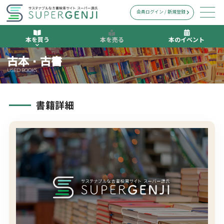
会員ログイン / 新規登録
本を買う
本を売る
本のイベント
古本・古書
USED BOOKS
書籍詳細