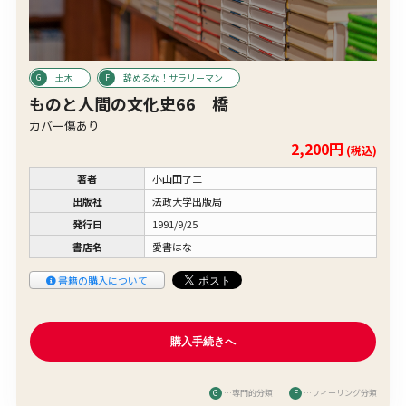
土木
辞めるな！サラリーマン
ものと人間の文化史66 橋
カバー傷あり
2,200円
(税込)
著者
小山田了三
出版社
法政大学出版局
発行日
1991/9/25
書店名
愛書はな
書籍の購入について
G
…専門的分類
F
…フィーリング分類