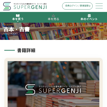
会員ログイン / 新規登録
本を買う
本を売る
本のイベント
古本・古書
USED BOOKS
書籍詳細