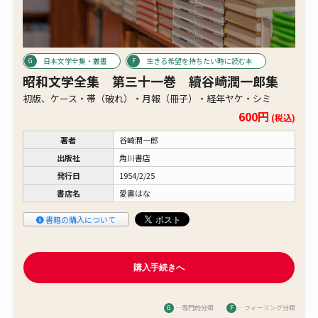
日本文学全集・叢書
生きる希望を持ちたい時に読む本
昭和文学全集 第三十一巻 續谷崎潤一郎集
初版、ケース・帯（破れ）・月報（冊子）・経年ヤケ・シミ
600円
(税込)
著者
谷崎潤一郎
出版社
角川書店
発行日
1954/2/25
書店名
愛書はな
書籍の購入について
G
…専門的分類
F
…フィーリング分類