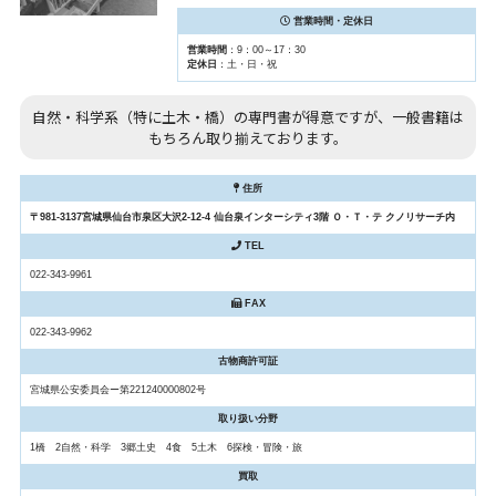
営業時間・定休日
営業時間
：9：00～17：30
定休日
：土・日・祝
自然・科学系（特に土木・橋）の専門書が得意ですが、一般書籍は
もちろん取り揃えております。
住所
〒981-3137宮城県仙台市泉区大沢2-12-4 仙台泉インターシティ3階 Ｏ・Ｔ・テ クノリサーチ内
TEL
022-343-9961
FAX
022-343-9962
古物商許可証
宮城県公安委員会ー第221240000802号
取り扱い分野
1橋 2自然・科学 3郷土史 4食 5土木 6探検・冒険・旅
買取