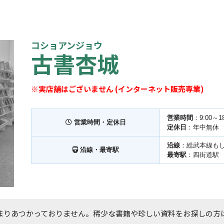
コショアンジョウ
古書杏城
※実店舗はございません (インターネット販売専業)
営業時間
：9:00～18
営業時間・定休日
定休日
：年中無休
沿線
：総武本線も
沿線・最寄駅
最寄駅
：四街道駅
まりあつかっておりません。稀少な書籍や珍しい資料をお探しの方