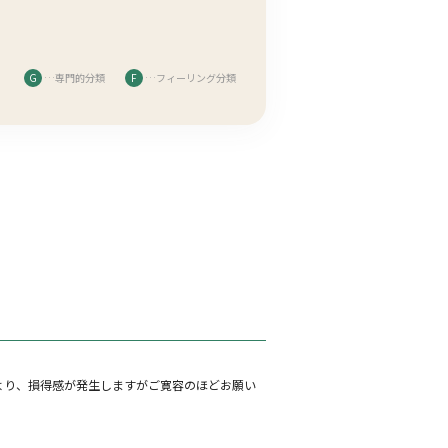
G
…専門的分類
F
…フィーリング分類
より、損得感が発生しますがご寛容のほどお願い