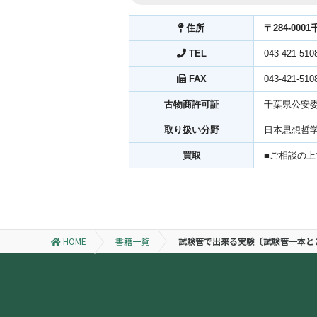
住所
〒284-000
TEL
043-421-510
FAX
043-421-510
古物商許可証
千葉県公安委員
取り扱い分野
日本思想哲
買取
■ご相談の
HOME
書籍一覧
試験管で出来る実験〔試験管一本と