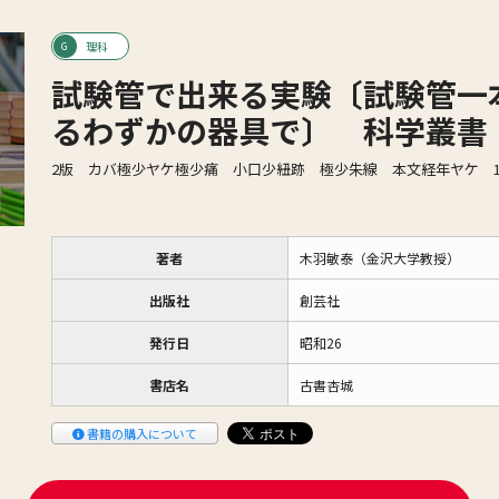
理科
試験管で出来る実験〔試験管一
るわずかの器具で〕 科学叢書
2版 カバ極少ヤケ極少痛 小口少紐跡 極少朱線 本文経年ヤケ 1
著者
木羽敏泰（金沢大学教授）
出版社
創芸社
発行日
昭和26
書店名
古書杏城
書籍の購入について