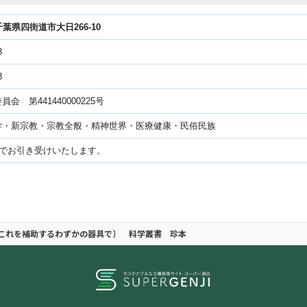
1千葉県四街道市大日266-10
8
8
会 第441440000225号
学・新宗教・宗教全般・精神世界・医療健康・民俗民族
上でお引き受けいたします。
これを補助するわずかの器具で〕 科学叢書 珍本