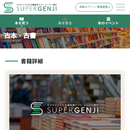
会員ログイン / 新規登録
本を買う
本を売る
本のイベント
古本・古書
USED BOOKS
書籍詳細