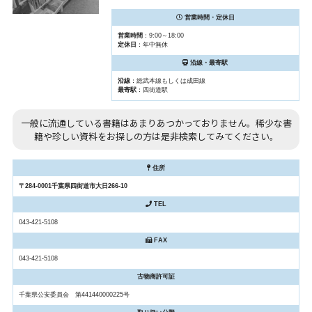
営業時間・定休日
営業時間
：9:00～18:00
定休日
：年中無休
沿線・最寄駅
沿線
：総武本線もしくは成田線
最寄駅
：四街道駅
一般に流通している書籍はあまりあつかっておりません。稀少な書
籍や珍しい資料をお探しの方は是非検索してみてください。
住所
〒284-0001千葉県四街道市大日266-10
TEL
043-421-5108
FAX
043-421-5108
古物商許可証
千葉県公安委員会 第441440000225号