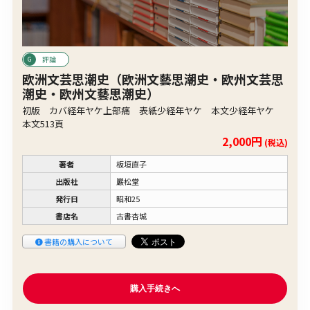
評論
欧洲文芸思潮史（欧洲文藝思潮史・欧州文芸思
潮史・欧州文藝思潮史）
初版 カバ経年ヤケ上部痛 表紙少経年ヤケ 本文少経年ヤケ
本文513頁
2,000円
(税込)
著者
板垣直子
出版社
巖松堂
発行日
昭和25
書店名
古書杏城
書籍の購入について