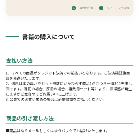
G
…専門的分類
F
…フィーリング分類
書籍の購入について
支払い方法
1．すべての商品がクレジット決済での前払いとなります。ご決済確認後商
品を発送いたします。
2．送料は本の厚さやセット冊数にかかわらず商品1点につき一律300円申し
受けます。薄冊の場合、厚冊の場合、複数冊セット等により、損得感が発生
しますがご寛容のほどお願い申し上げます。
3. 公費でのお買い求めの場合は必要書類をご指示ください。
商品の引き渡し方法
■商品はゆうメールもしくはゆうパックでお届けいたします。