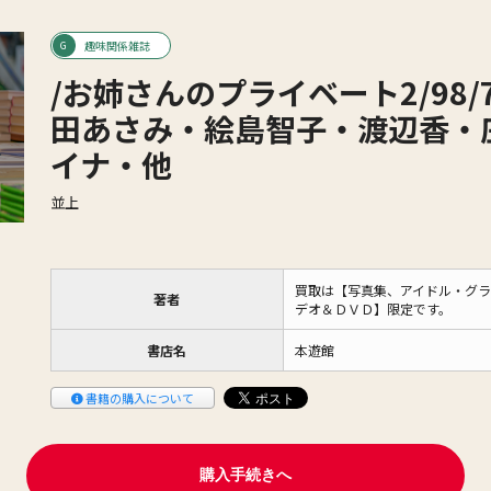
趣味関係雑誌
/お姉さんのプライベート2/98
田あさみ・絵島智子・渡辺香・
イナ・他
並上
買取は【写真集、アイドル・グラ
著者
デオ＆ＤＶＤ】限定です。
書店名
本遊館
書籍の購入について