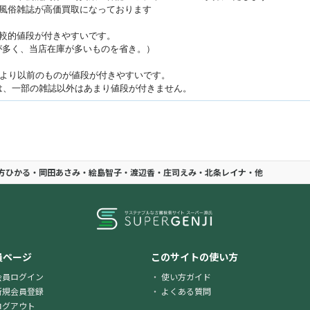
は風俗雑誌が高価買取になっております
比較的値段が付きやすいです。
が多く、当店在庫が多いものを省き。）
代より以前のものが値段が付きやすいです。
降は、一部の雑誌以外はあまり値段が付きません。
7/土方ひかる・岡田あさみ・絵島智子・渡辺香・庄司えみ・北条レイナ・他
員ページ
このサイトの使い方
会員ログイン
使い方ガイド
新規会員登録
よくある質問
ログアウト