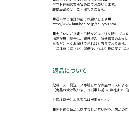
ヤマト運輸営業所留めにてお願いします。
郵便局留めは、ご利用できません。
■送料のご確認事前にお願いします■
http://www.huruhon.co.jp/souryou.htm
■支払いのご指定・日時などは、注文時に『コメ
指定が無い場合は、銀行振込・郵便振替のお支払
なるだけ早くお届けできればと考えております。
【ご注意ください】発送後、代金引換に変更は出
返品について
記載ミス、発送ミス等明らかな弊店のミスによる
【商品お受け取り後、7日間以内】に弊社までご
お客様都合による返品は出来ません。
■開封後の返品は落丁などが無い限り、商品の性