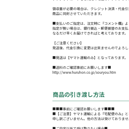
領収書が必要の場合は、クレジット決済・代金引
商品に同封させていただきます。
■支払いのご指定は、注文時に『コメント欄』よ
指定が無い場合は、銀行振込・郵便振替のお支払
なるだけ早くお届けできればと考えております。
【ご注意ください】
発送後、代金引換に変更は出来ませんのでよろし
■発送は【ヤマト運輸のみ】となっております。
■送料のご確認事前にお願いします■
http://www.huruhon.co.jp/souryou.htm
商品の引き渡し方法
■■■事前にご確認お願いします■■■
■【ご注意】ヤマト運輸による『宅配便のみ』と
申し訳ございません。他の方法は受けておりませ
■ご自宅以外で受け取りたい場合■