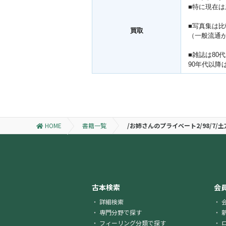
■特に現在
■写真集は
買取
（一般流通
■雑誌は80
90年代以
HOME
書籍一覧
/お姉さんのプライベート2/98/
古本検索
会
詳細検索
専門分野で探す
フィーリング分類で探す