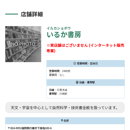
店舗詳細
イルカショボウ
いるか書房
※実店舗はございません (インターネット販売
専業)
営業時間・定休日
営業時間
：24時間
定休日
：なし
沿線・最寄駅
沿線
：日豊本線
最寄駅
：行橋駅
天文・宇宙を中心として自然科学・技術書全般を扱っています。
住所
〒824-0051福岡県行橋市下検地183-6