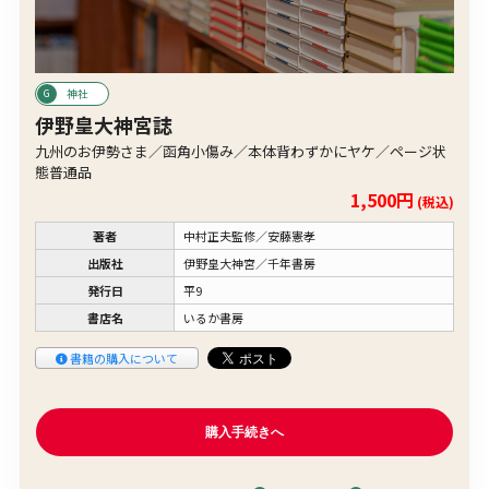
神社
伊野皇大神宮誌
九州のお伊勢さま／函角小傷み／本体背わずかにヤケ／ページ状
態普通品
1,500円
(税込)
著者
中村正夫監修／安藤憲孝
出版社
伊野皇大神宮／千年書房
発行日
平9
書店名
いるか書房
書籍の購入について