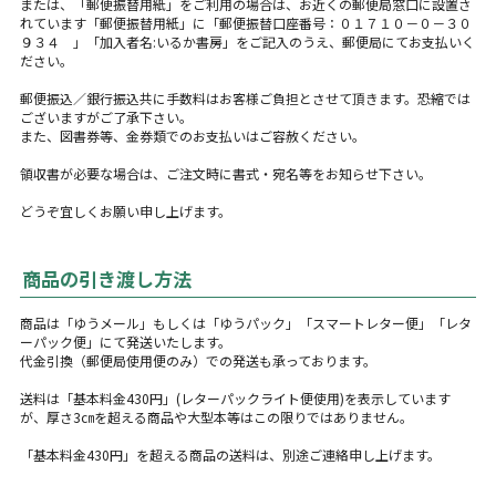
または、「郵便振替用紙」をご利用の場合は、お近くの郵便局窓口に設置さ
れています「郵便振替用紙」に「郵便振替口座番号：０１７１０－０－３０
９３４ 」「加入者名:いるか書房」をご記入のうえ、郵便局にてお支払いく
ださい。
郵便振込／銀行振込共に手数料はお客様ご負担とさせて頂きます。恐縮では
ございますがご了承下さい。
また、図書券等、金券類でのお支払いはご容赦ください。
領収書が必要な場合は、ご注文時に書式・宛名等をお知らせ下さい。
どうぞ宜しくお願い申し上げます。
商品の引き渡し方法
商品は「ゆうメール」もしくは「ゆうパック」「スマートレター便」「レタ
ーパック便」にて発送いたします。
代金引換（郵便局使用便のみ）での発送も承っております。
送料は「基本料金430円」(レターパックライト便使用)を表示しています
が、厚さ3㎝を超える商品や大型本等はこの限りではありません。
「基本料金430円」を超える商品の送料は、別途ご連絡申し上げます。