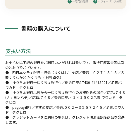
G
…専門的分類
F
…フィーリング分類
書籍の購入について
支払い方法
お支払いは下記の銀行をご利用いただければ幸いです。銀行口座番号等は次
のとおりでございます。
● 西日本シティ銀行／行橋（ゆくはし）支店／普通：０２７１３１８／名
義：うわかど たくひろ（上門 卓弘）
● ゆうちょ銀行→ゆうちょ銀行へ／総合口座:17430-41415021／名義:ウ
ワカド タクヒロ
● ゆうちょ銀行以外から→ゆうちょ銀行へのお振込みの場合／店名:７４８
(ナナヨンハチ)／店番:７４８／普通口座:４１４１５０２名義:ウワカド タ
クヒロ
● paypay銀行／すずめ支店／普通:００２－３２５７２４５／名義:ウワカ
ド タクヒロ
● クレジットカードをご利用の場合は、クレジット決済確認後商品を発送
します。