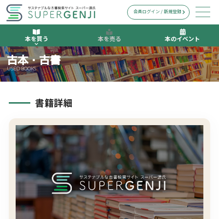
会員ログイン / 新規登録
本を買う
本を売る
本のイベント
古本・古書
USED BOOKS
書籍詳細