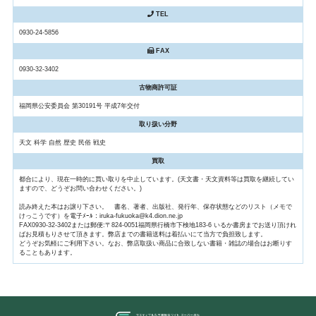
TEL
0930-24-5856
FAX
0930-32-3402
古物商許可証
福岡県公安委員会 第30191号 平成7年交付
取り扱い分野
天文 科学 自然 歴史 民俗 戦史
買取
都合により、現在一時的に買い取りを中止しています。(天文書・天文資料等は買取を継続してい
ますので、どうぞお問い合わせください。)
読み終えた本はお譲り下さい。 書名、著者、出版社、発行年、保存状態などのリスト（メモで
けっこうです）を電子ﾒｰﾙ：iruka-fukuoka@k4.dion.ne.jp
FAX0930-32-3402または郵便:〒824-0051福岡県行橋市下検地183-6 いるか書房までお送り頂けれ
ばお見積もりさせて頂きます。弊店までの書籍送料は着払いにて当方で負担致します。
どうぞお気軽にご利用下さい。なお、弊店取扱い商品に合致しない書籍・雑誌の場合はお断りす
ることもあります。