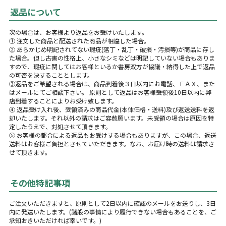
返品について
次の場合は、お客様より返品をお受けいたします。
① 注文した商品と配送された商品が相違した場合。
② あらかじめ明記されてない瑕疵(落丁・乱丁・破損・汚損等)が商品に存し
た場合。但し古書の性格上、小さなシミなどは明記していない場合もありま
すので、瑕疵に関してはお客様といるか書房双方が協議・納得した上で返品
の可否を決することとします。
③返品をご希望される場合は、商品到着後３日以内にお電話、ＦＡＸ、また
はメールにてご相談下さい。 原則として返品はお客様受領後10日以内に弊
店到着することによりお受け致します。
④ 返品受け入れ後、受領済みの商品代金(本体価格・送料)及び返送送料を返
却いたします。それ以外の請求はご容赦願います。未受領の場合は原因を特
定したうえで、対処させて頂きます。
⑤ お客様の都合による返品もお受けする場合もありますが、この場合、返送
送料はお客様ご負担とさせていただきます。なお、お届け時の送料は請求さ
せて頂きます。
その他特記事項
ご注文いただきますと、原則として2日以内に確認のメールをお送りし、3日
内に発送いたします。(諸般の事情により履行できない場合もあることを、ご
承知おきいただければ幸いです。)