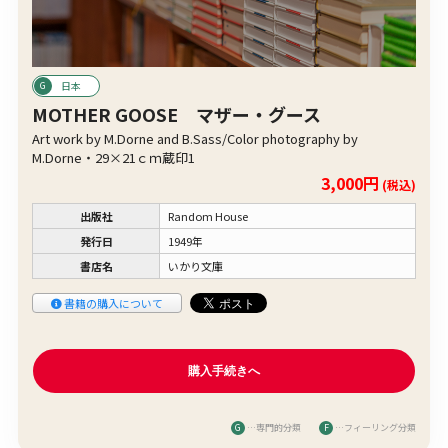
日本
MOTHER GOOSE マザー・グース
Art work by M.Dorne and B.Sass/Color photography by
M.Dorne・29×21ｃｍ蔵印1
3,000円
(税込)
出版社
Random House
発行日
1949年
書店名
いかり文庫
書籍の購入について
G
…専門的分類
F
…フィーリング分類