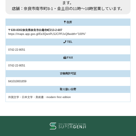
ます。
店舗：奈良市南市町8-1・金土日の11時～18時営業しています。
住所
〒630-8302奈良県奈良市白毫寺町213-2-607
https://maps.app.goo.gl/Ee3QwnPLSJCPPJxQ8width="100%"
TEL
0742-22-8051
FAX
0742-22-8051
古物商許可証
641010001659
取り扱い分野
外国文学・日本文学・美術書・modern first edition