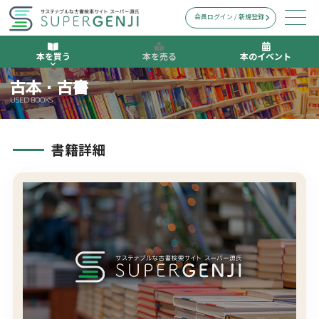
会員ログイン / 新規登録
本を買う
本を売る
本のイベント
古本・古書
USED BOOKS
書籍詳細