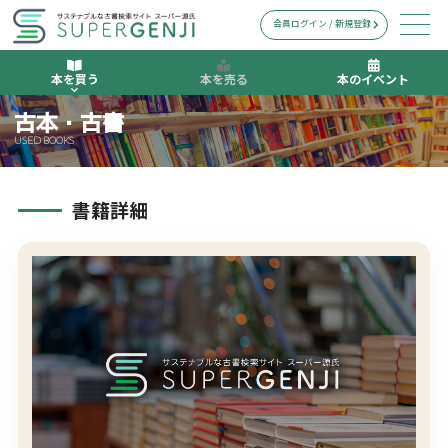
会員ログイン / 新規登録
本を買う
本を売る
本のイベント
古本・古書
USED BOOKS
書籍詳細