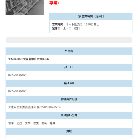
専業)
営業時間・定休日
営業時間
：ネット販売につき特に無し
定休日
：土・日・祝日
住所
〒563-0021大阪府池田市畑3-3-6
TEL
072-751-8282
FAX
072-751-8282
古物商許可証
大阪府公安委員会許可 第622051904255号
取り扱い分野
哲学 思想 文学 歴史 芸術 趣味
買取