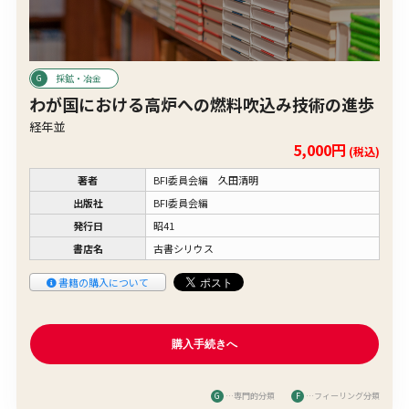
採鉱・冶金
わが国における高炉への燃料吹込み技術の進歩
経年並
5,000円
(税込)
著者
BFI委員会編 久田清明
出版社
BFI委員会編
発行日
昭41
書店名
古書シリウス
書籍の購入について
G
…専門的分類
F
…フィーリング分類