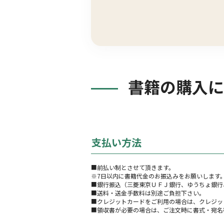
書籍の購入に
支払い方法
■前払い制とさせて頂きます。
※7日以内に書籍代金のお振込みをお願いします
■銀行振込（三菱東京ＵＦＪ銀行、ゆうちょ銀行
■送料・送金手数料は別途ご負担下さい。
■クレジットカードをご利用の場合は、クレジッ
■領収書が必要の場合は、ご注文時に書式・宛名