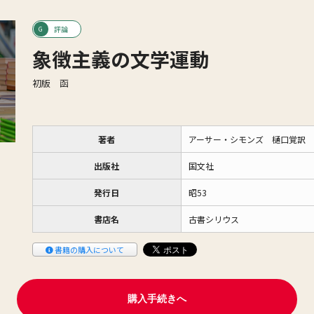
評論
象徴主義の文学運動
初版 函
著者
アーサー・シモンズ 樋口覚訳
出版社
国文社
発行日
昭53
書店名
古書シリウス
書籍の購入について