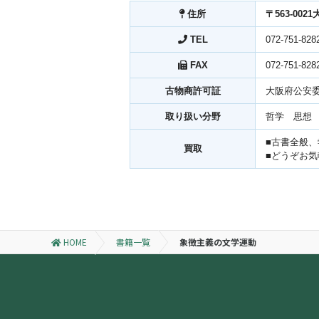
住所
〒563-002
TEL
072-751-828
FAX
072-751-828
古物商許可証
大阪府公安委員
取り扱い分野
哲学 思想
■古書全般
買取
■どうぞお
HOME
書籍一覧
象徴主義の文学運動