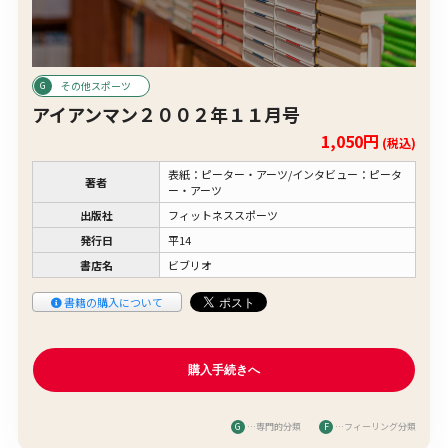
その他スポーツ
アイアンマン２００２年１１月号
1,050円
(税込)
表紙：ピーター・アーツ/インタビュー：ピータ
著者
ー・アーツ
出版社
フィットネススポーツ
発行日
平14
書店名
ビブリオ
書籍の購入について
G
…専門的分類
F
…フィーリング分類