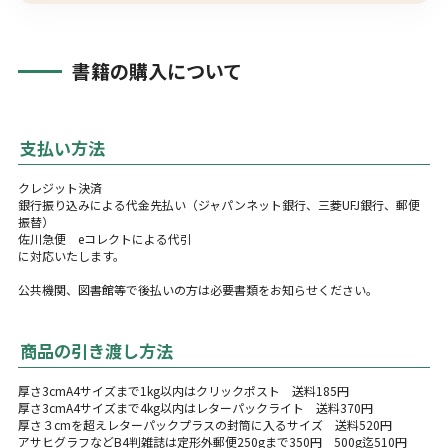
書籍の購入について
支払い方法
クレジット決済
銀行振り込みによる代金先払い（ジャパンネット銀行、三菱UFJ銀行、郵便
振替）
佐川急便 eコレクトによる代引
に対応いたします。
公共機関、図書館等で後払いの方は必要書類をお知らせください。
商品の引き渡し方法
厚さ3cmA4サイズまで1kg以内はクリックポスト 送料185円
厚さ3cmA4サイズまで4kg以内はレターパックライト 送料370円
厚さ３cmを超えレターパックプラスの封筒に入るサイズ 送料520円
アサヒグラフなどB4判雑誌は定形外郵便250gまで350円 500g迄510円