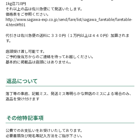
1kg迄710円
それ以上の品は佐川急便にて発送いたします。
価格表をご参照ください。
http://www.sagawa-exp.co.jp/send/fare/list/sagawa_faretable/faretable-
4.html#ft01
代引きは佐川急便の送料に３３０円（１万円以上は４４０円）加算されま
す。
店頭受け渡し可能です。
ご予約後当方からのご連絡を待ってお越しください。
基本的に掲載品は店頭にはありません。
返品について
落丁等の事故、記載ミス、発送ミス等明らかな弊店のミスによる場合のみ、
返品を受け付けます
その他特記事項
公費でのお支払いをお受けいたしております。
必要書類及び宛名等記入方法をご指示下さい。