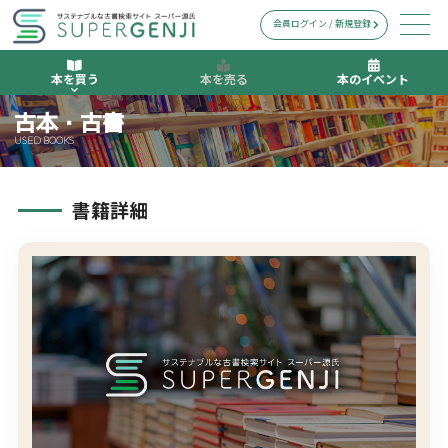
会員ログイン / 新規登録
本を買う
本を売る
本のイベント
古本・古書
USED BOOKS
書籍詳細