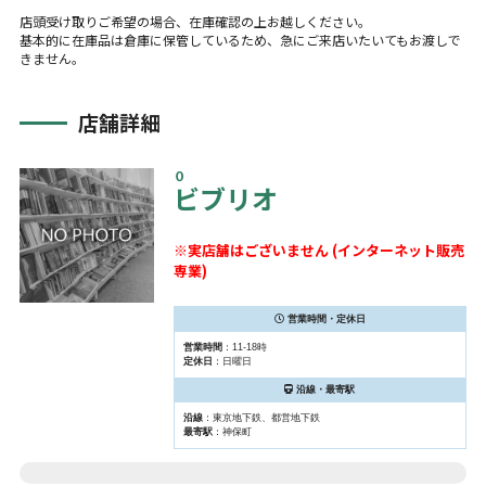
店頭受け取りご希望の場合、在庫確認の上お越しください。
基本的に在庫品は倉庫に保管しているため、急にご来店いたいてもお渡しで
きません。
店舗詳細
０
ビブリオ
※実店舗はございません (インターネット販売
専業)
営業時間・定休日
営業時間
：11-18時
定休日
：日曜日
沿線・最寄駅
沿線
：東京地下鉄、都営地下鉄
最寄駅
：神保町