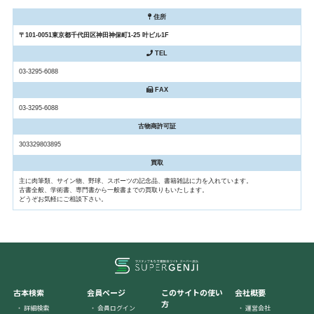
住所
〒101-0051東京都千代田区神田神保町1-25 叶ビル1F
TEL
03-3295-6088
FAX
03-3295-6088
古物商許可証
303329803895
買取
主に肉筆類、サイン物、野球、スポーツの記念品、書籍雑誌に力を入れています。
古書全般、学術書、専門書から一般書までの買取りもいたします。
どうぞお気軽にご相談下さい。
古本検索
会員ページ
このサイトの使い
会社概要
方
詳細検索
会員ログイン
運営会社