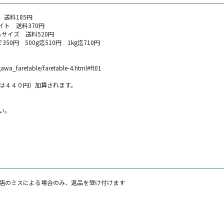
 送料185円
イト 送料370円
サイズ 送料520円
0円 500g迄510円 1kg迄710円
gawa_faretable/faretable-4.html#ft01
は４４０円）加算されます。
い。
店のミスによる場合のみ、返品を受け付けます