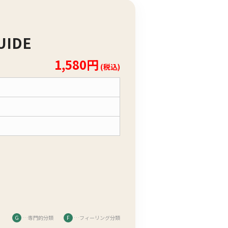
UIDE
1,580円
(税込)
G
…専門的分類
F
…フィーリング分類