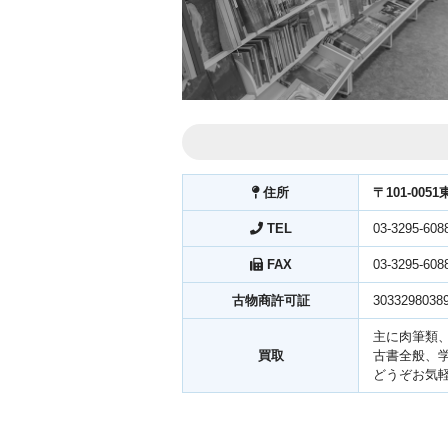
住所
〒101-00
TEL
03-3295-608
FAX
03-3295-608
古物商許可証
3033298038
主に肉筆類
買取
古書全般、
どうぞお気