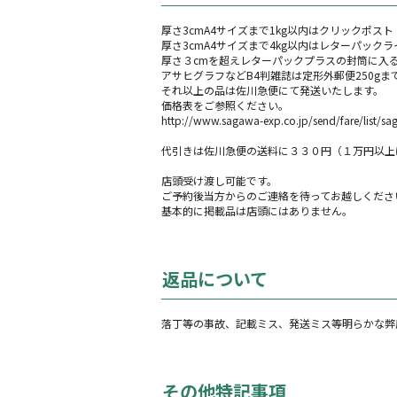
厚さ3cmA4サイズまで1kg以内はクリックポスト
厚さ3cmA4サイズまで4kg以内はレターパックラ
厚さ３cmを超えレターパックプラスの封筒に入る
アサヒグラフなどB4判雑誌は定形外郵便250gまで35
それ以上の品は佐川急便にて発送いたします。
価格表をご参照ください。
http://www.sagawa-exp.co.jp/send/fare/list/sa
代引きは佐川急便の送料に３３０円（１万円以上
店頭受け渡し可能です。
ご予約後当方からのご連絡を待ってお越しくださ
基本的に掲載品は店頭にはありません。
返品について
落丁等の事故、記載ミス、発送ミス等明らかな弊
その他特記事項