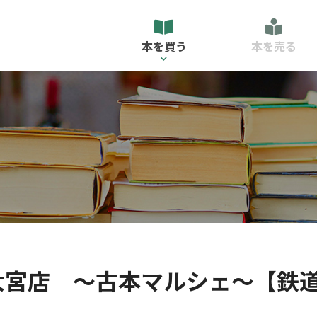
本を買う
本を売る
大宮店 〜古本マルシェ〜【鉄