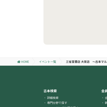
HOME
イベント一覧
三省堂書店 大宮店 〜古本マ
古本検索
会
詳細検索
専門分野で探す